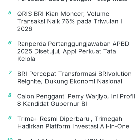
5
QRIS BRI Kian Moncer, Volume
Transaksi Naik 76% pada Triwulan I
2026
6
Ranperda Pertanggungjawaban APBD
2025 Disetujui, Appi Perkuat Tata
Kelola
7
BRI Percepat Transformasi BRIvolution
Reignite, Dukung Ekonomi Nasional
8
Calon Pengganti Perry Warjiyo, Ini Profil
8 Kandidat Gubernur BI
9
Trima+ Resmi Diperbarui, Trimegah
Hadirkan Platform Investasi All-in-One