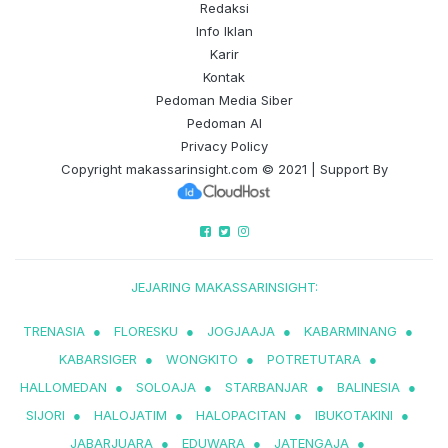
Redaksi
Info Iklan
Karir
Kontak
Pedoman Media Siber
Pedoman AI
Privacy Policy
Copyright
makassarinsight.com
© 2021 | Support By
JEJARING MAKASSARINSIGHT:
TRENASIA
●
FLORESKU
●
JOGJAAJA
●
KABARMINANG
●
KABARSIGER
●
WONGKITO
●
POTRETUTARA
●
HALLOMEDAN
●
SOLOAJA
●
STARBANJAR
●
BALINESIA
●
SIJORI
●
HALOJATIM
●
HALOPACITAN
●
IBUKOTAKINI
●
JABARJUARA
●
EDUWARA
●
JATENGAJA
●