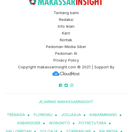
Tentang kami
Redaksi
Info Iklan
Karir
Kontak
Pedoman Media Siber
Pedoman AI
Privacy Policy
Copyright
makassarinsight.com
© 2021 | Support By
JEJARING MAKASSARINSIGHT:
TRENASIA
●
FLORESKU
●
JOGJAAJA
●
KABARMINANG
●
KABARSIGER
●
WONGKITO
●
POTRETUTARA
●
HALLOMEDAN
●
SOLOAJA
●
STARBANJAR
●
BALINESIA
●