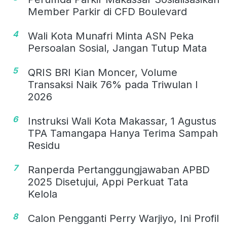
Member Parkir di CFD Boulevard
4
Wali Kota Munafri Minta ASN Peka
Persoalan Sosial, Jangan Tutup Mata
5
QRIS BRI Kian Moncer, Volume
Transaksi Naik 76% pada Triwulan I
2026
6
Instruksi Wali Kota Makassar, 1 Agustus
TPA Tamangapa Hanya Terima Sampah
Residu
7
Ranperda Pertanggungjawaban APBD
2025 Disetujui, Appi Perkuat Tata
Kelola
8
Calon Pengganti Perry Warjiyo, Ini Profil