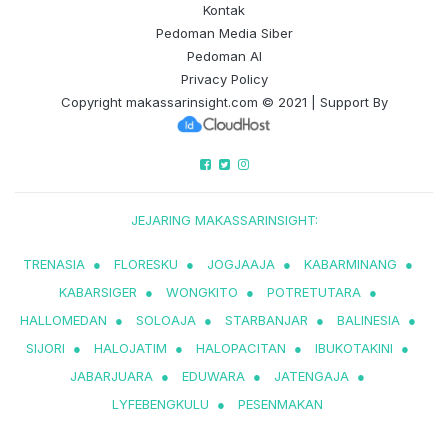
Kontak
Pedoman Media Siber
Pedoman AI
Privacy Policy
Copyright
makassarinsight.com
© 2021 | Support By
JEJARING MAKASSARINSIGHT:
TRENASIA
●
FLORESKU
●
JOGJAAJA
●
KABARMINANG
●
KABARSIGER
●
WONGKITO
●
POTRETUTARA
●
HALLOMEDAN
●
SOLOAJA
●
STARBANJAR
●
BALINESIA
●
SIJORI
●
HALOJATIM
●
HALOPACITAN
●
IBUKOTAKINI
●
JABARJUARA
●
EDUWARA
●
JATENGAJA
●
LYFEBENGKULU
●
PESENMAKAN