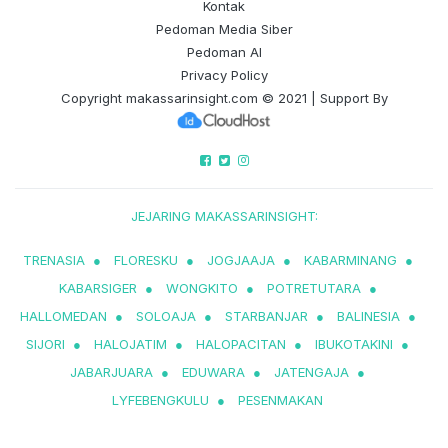
Kontak
Pedoman Media Siber
Pedoman AI
Privacy Policy
Copyright
makassarinsight.com
© 2021 | Support By
JEJARING MAKASSARINSIGHT:
TRENASIA
●
FLORESKU
●
JOGJAAJA
●
KABARMINANG
●
KABARSIGER
●
WONGKITO
●
POTRETUTARA
●
HALLOMEDAN
●
SOLOAJA
●
STARBANJAR
●
BALINESIA
●
SIJORI
●
HALOJATIM
●
HALOPACITAN
●
IBUKOTAKINI
●
JABARJUARA
●
EDUWARA
●
JATENGAJA
●
LYFEBENGKULU
●
PESENMAKAN