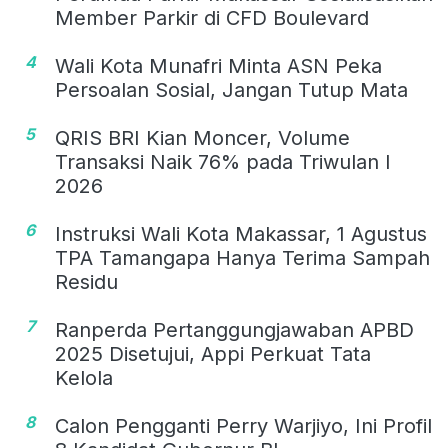
Member Parkir di CFD Boulevard
4
Wali Kota Munafri Minta ASN Peka
Persoalan Sosial, Jangan Tutup Mata
5
QRIS BRI Kian Moncer, Volume
Transaksi Naik 76% pada Triwulan I
2026
6
Instruksi Wali Kota Makassar, 1 Agustus
TPA Tamangapa Hanya Terima Sampah
Residu
7
Ranperda Pertanggungjawaban APBD
2025 Disetujui, Appi Perkuat Tata
Kelola
8
Calon Pengganti Perry Warjiyo, Ini Profil