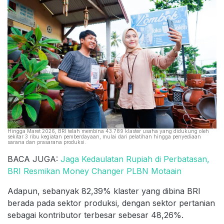
Hingga Maret 2026, BRI telah membina 43.789 klaster usaha yang didukung oleh
sekitar 3 ribu kegiatan pemberdayaan, mulai dari pelatihan hingga penyediaan
sarana dan prasarana produksi.
BACA JUGA:
Jaga Kedaulatan Rupiah di Perbatasan,
BRI Resmikan Money Changer PLBN Motaain
Adapun, sebanyak 82,39% klaster yang dibina BRI
berada pada sektor produksi, dengan sektor pertanian
sebagai kontributor terbesar sebesar 48,26%.